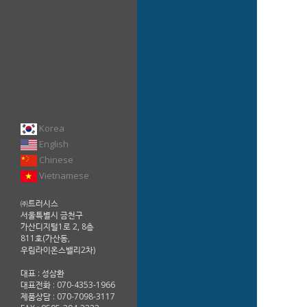
Korea
English
Chinese
Vietnamese
㈜트러시스
서울특별시 금천구
가산디지털1로 2, 8층
811호(가산동,
우림라이온스밸리2차)
대표 : 성삼환
대표전화 : 070-4353-1966
제품상담 : 070-7098-3117