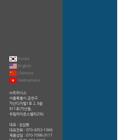
Korea
English
Chinese
Vietnamese
㈜트러시스
서울특별시 금천구
가산디지털1로 2, 8층
811호(가산동,
우림라이온스밸리2차)
대표 : 성삼환
대표전화 : 070-4353-1966
제품상담 : 070-7098-3117